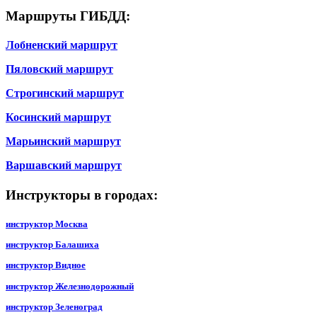
Маршруты ГИБДД:
Лобненский маршрут
Пяловский маршрут
Строгинский маршрут
Косинский маршрут
Марьинский маршрут
Варшавский маршрут
Инструкторы в городах:
инструктор Москва
инструктор Балашиха
инструктор Видное
инструктор Железнодорожный
инструктор Зеленоград