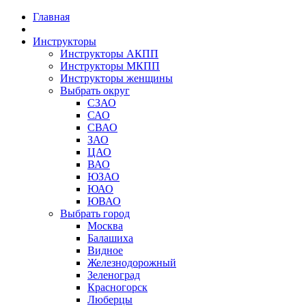
Главная
Инструкторы
Инструкторы АКПП
Инструкторы МКПП
Инструкторы женщины
Выбрать округ
СЗАО
САО
СВАО
ЗАО
ЦАО
ВАО
ЮЗАО
ЮАО
ЮВАО
Выбрать город
Москва
Балашиха
Видное
Железнодорожный
Зеленоград
Красногорск
Люберцы