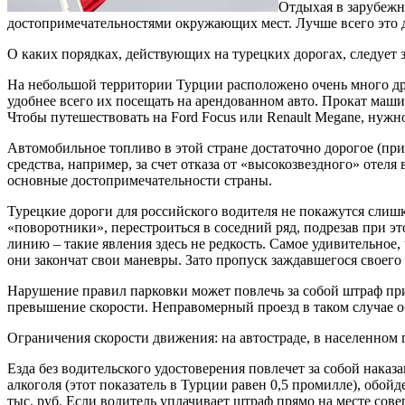
Отдыхая в зарубежны
достопримечательностями окружающих мест. Лучше всего это де
О каких порядках, действующих на турецких дорогах, следует 
На небольшой территории Турции расположено очень много дре
удобнее всего их посещать на арендованном авто. Прокат машины
Чтобы путешествовать на Ford Focus или Renault Megane, нужно
Автомобильное топливо в этой стране достаточно дорогое (при
средства, например, за счет отказа от «высокозвездного» отел
основные достопримечательности страны.
Турецкие дороги для российского водителя не покажутся слиш
«поворотники», перестроиться в соседний ряд, подрезав при э
линию – такие явления здесь не редкость. Самое удивительное,
они закончат свои маневры. Зато пропуск заждавшегося своего
Нарушение правил парковки может повлечь за собой штраф прим
превышение скорости. Неправомерный проезд в таком случае об
Ограничения скорости движения: на автостраде, в населенном п
Езда без водительского удостоверения повлечет за собой наказ
алкоголя (этот показатель в Турции равен 0,5 промилле), обой
тыс. руб. Если водитель уплачивает штраф прямо на месте со