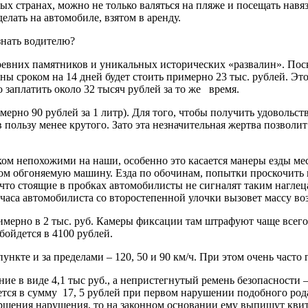
х странах, можно не только валяться на пляже и посещать навя
лать на автомобиле, взятом в аренду.
знать водителю?
вних памятников и уникальных исторических «развалин». Поско
 сроком на 14 дней будет стоить примерно 23 тыс. рублей. Это е
 заплатить около 32 тысяч рублей за то же время.
мерно 90 рублей за 1 литр). Для того, чтобы получить удовольст
я в пользу менее крутого. Зато эта незначительная жертва позво
ком непохожими на наши, особенно это касается манеры езды ме
том обгоняемую машину. Езда по обочинам, попытки проскочить 
 что стоящие в пробках автомобилисты не сигналят таким наглецам
 часа автомобилиста со второстепенной улочки вызовет массу в
ерно в 2 тыс. руб. Камеры фиксации там штрафуют чаще всего за
ойдется в 4100 рублей.
ункте и за пределами – 120, 50 и 90 км/ч. При этом очень часто
ание в виде 4,1 тыс руб., а непристегнутый ремень безопасност
дется в сумму 17, 5 рублей при первом нарушении подобного рода
вершения нарушения, то на законном основании ему выпишут квит