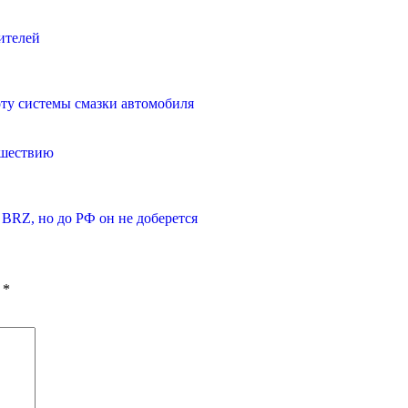
ителей
оту системы смазки автомобиля
ешествию
BRZ, но до РФ он не доберется
ы
*