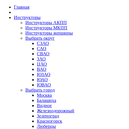
Главная
Инструкторы
Инструкторы АКПП
Инструкторы МКПП
Инструкторы женщины
Выбрать округ
СЗАО
САО
СВАО
ЗАО
ЦАО
ВАО
ЮЗАО
ЮАО
ЮВАО
Выбрать город
Москва
Балашиха
Видное
Железнодорожный
Зеленоград
Красногорск
Люберцы