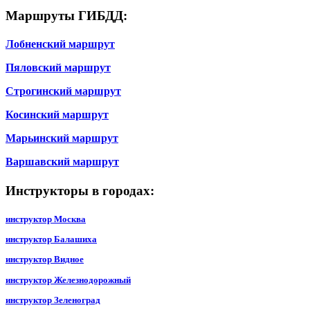
Маршруты ГИБДД:
Лобненский маршрут
Пяловский маршрут
Строгинский маршрут
Косинский маршрут
Марьинский маршрут
Варшавский маршрут
Инструкторы в городах:
инструктор Москва
инструктор Балашиха
инструктор Видное
инструктор Железнодорожный
инструктор Зеленоград