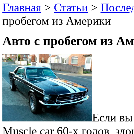
Главная
>
Статьи
>
После
пробегом из Америки
Авто с пробегом из А
Если вы
Muscle car 60-х годов, зд