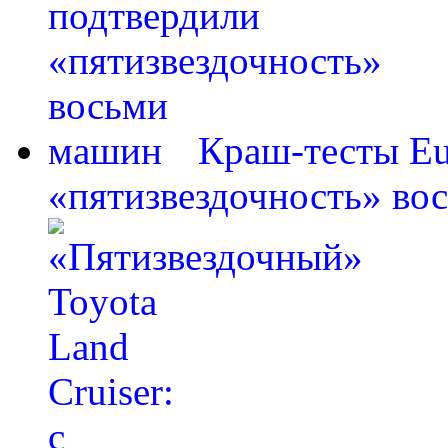
Краш-тесты E
«пятизвездочность» во