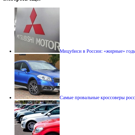
Мицубиси в России: «жирные» годы з
Самые провальные кроссоверы рос