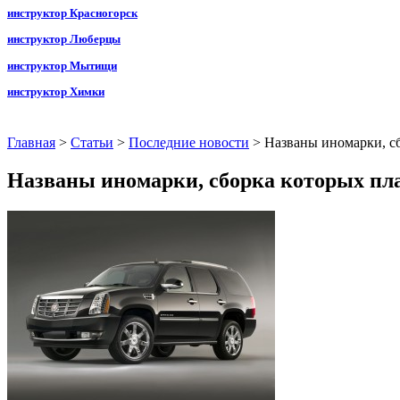
инструктор Красногорск
инструктор Люберцы
инструктор Мытищи
инструктор Химки
Главная
>
Статьи
>
Последние новости
>
Названы иномарки, сб
Названы иномарки, сборка которых пла