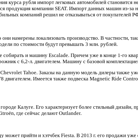
ения курса рубля импорт легковых автомобилей становится н
ится продукция компании SEAT. Импорт данных машин из-за 
бильных компаний решил не отказываться от покупателей РФ
то они намерены локализовать производство. В частности, та
одели по стоимости будут превышать 3 млн. рублей.
е собирать и машину Escalade. Причем уже в конце 1-го ква
ожник с 6,2-л. двигателем. Машину с базовой комплектацией
о Chevrolet Tahoe. Заказы на данную модель дилеры также у
V8 двигателем. Имеется также подвеска Magnetic Ride Contr
 в городе Калуге. Его характеризует более стильный дизайн,
troёn, где сейчас делают Outlander.
 может прийти и хэтчбек Fiesta. В 2013 г. его продажи уж