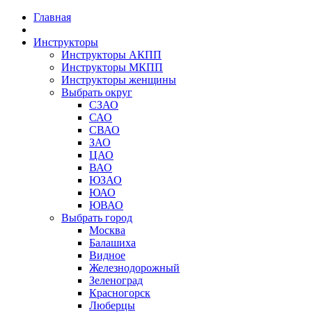
Главная
Инструкторы
Инструкторы АКПП
Инструкторы МКПП
Инструкторы женщины
Выбрать округ
СЗАО
САО
СВАО
ЗАО
ЦАО
ВАО
ЮЗАО
ЮАО
ЮВАО
Выбрать город
Москва
Балашиха
Видное
Железнодорожный
Зеленоград
Красногорск
Люберцы