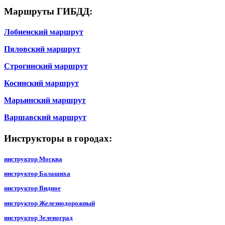
Маршруты ГИБДД:
Лобненский маршрут
Пяловский маршрут
Строгинский маршрут
Косинский маршрут
Марьинский маршрут
Варшавский маршрут
Инструкторы в городах:
инструктор Москва
инструктор Балашиха
инструктор Видное
инструктор Железнодорожный
инструктор Зеленоград