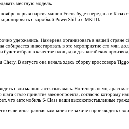
одавать местную модель.
В ноябре первая партия машин Focus будет передана в Казах
ункционировать с коробкой PowerShif и с МКПП.
рочно удержались. Намерена организовать в нашей стране 
ma собирается инвестировать в это мероприятие сто млн. до
з и будет избран в качестве площадки для китайских производ
Chery. В августе она начала здесь сборку кроссовера Tiggo 
водить свои машины отказывалась. Но теперь немцы рассмат
о шага стало принятие законопроекта, согласно которому н
рет, что автомобиль S-Class наши высокопоставленные гражд
то если иностранная компания не захочет производить свои 