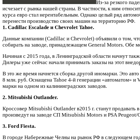
Из-за резкого пад
исчезает с рынка нашей страны. В частности, к ним относ
курса евро стал нерентабельным. Однако целый ряд автомо
перенести производство своих машин на территорию РФ.
1. Cadillac Escalade и Chevrolet Tahoe.
Данные компании (Cadillac и Chevrolet) объявили о том, ч
собирать на заводе, принадлежащем General Motors. Обе м
Начиная с 2015 года, в Ленинградской области начнут такж
Дилеры уже сейчас начали принимать заказы на этот внедор
В это же время начнется сборка другой иномарки. Это авт
8 млн. руб. Оснащена Tahoe 4-й генерации «автоматом» и 
марки на одном из калининградских заводов.
2. Mitsubishi Outlander.
Кроссовер Mitsubishi Outlander в2015 г. станут продавать
произведут на заводе СП Mitsubishi Motors и PSA Peugeot/Ci
3. Ford Fiesta.
В городе Набережные Челны на рынок РФ в следующем году